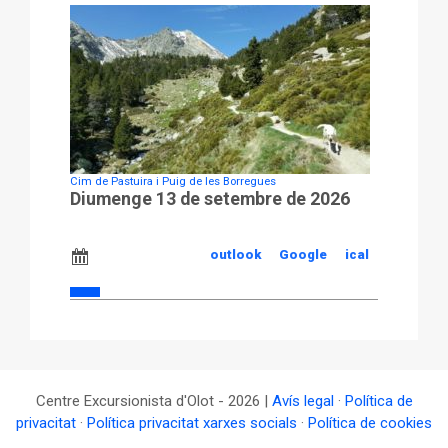
Cim de Pastuira i Puig de les Borregues
Diumenge 13 de setembre de 2026
outlook
Google
ical
Centre Excursionista d'Olot - 2026 |
Avís legal
·
Política de
privacitat
·
Política privacitat xarxes socials
·
Política de cookies