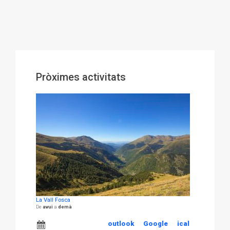
Pròximes activitats
La Vall Fosca
avui
demà
outlook
Google
ical