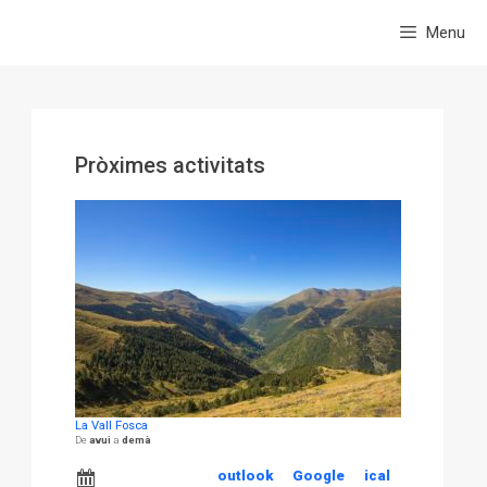
Menu
Pròximes activitats
La Vall Fosca
avui
demà
outlook
Google
ical