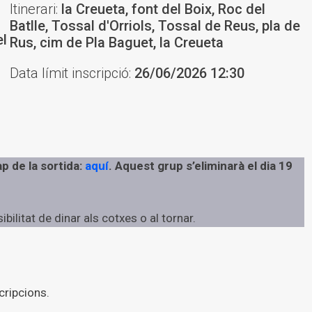
Itinerari:
la Creueta, font del Boix, Roc del
Batlle, Tossal d'Orriols, Tossal de Reus, pla de
el
Rus, cim de Pla Baguet, la Creueta
Data límit inscripció:
26/06/2026 12:30
p de la sortida:
aquí
. Aquest grup s’eliminarà el dia 19
ilitat de dinar als cotxes o al tornar.
cripcions.