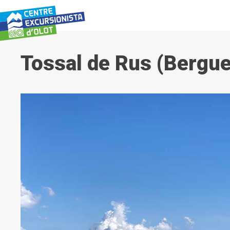
Vés
al
contingut
Tossal de Rus (Bergu