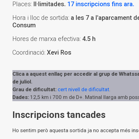
Places:
Il·limitades.
17 inscripcions fins ara.
Hora i lloc de sortida:
a les 7 a l'aparcament d
Consum
Hores de marxa efectiva:
4.5 h
Coordinació:
Xevi Ros
Clica a aquest enllaç per accedir al grup de Whatssa
de juliol.
Grau de dificultat:
cert nivell de dificultat
.
Dades:
12,5 km i 700 m de D+. Matinal llarga amb possib
Inscripcions tancades
Ho sentim però aquesta sortida ja no accepta més ins