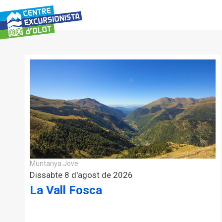
Vés
al
contingut
Muntanya Jove
Dissabte 8 d'agost de 2026
La Vall Fosca