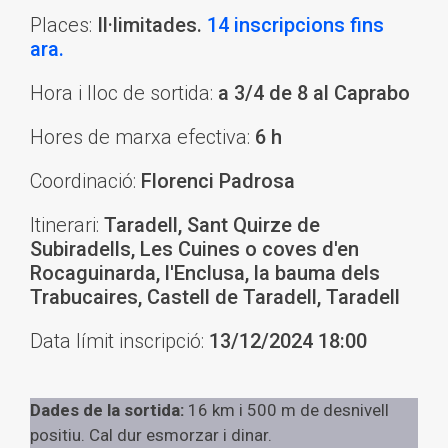
Places:
Il·limitades.
14 inscripcions fins
ara.
Hora i lloc de sortida:
a 3/4 de 8 al Caprabo
Hores de marxa efectiva:
6 h
Coordinació:
Florenci Padrosa
Itinerari:
Taradell, Sant Quirze de
Subiradells, Les Cuines o coves d'en
Rocaguinarda, l'Enclusa, la bauma dels
Trabucaires, Castell de Taradell, Taradell
Data límit inscripció:
13/12/2024 18:00
Dades de la sortida:
16 km i 500 m de desnivell
positiu. Cal dur esmorzar i dinar.