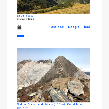
La Vall Fosca
avui
demà
outlook
Google
ical
Sortida d'estiu: Pic du Milieu (3.128m) i Grand Tapou
(3.151m)