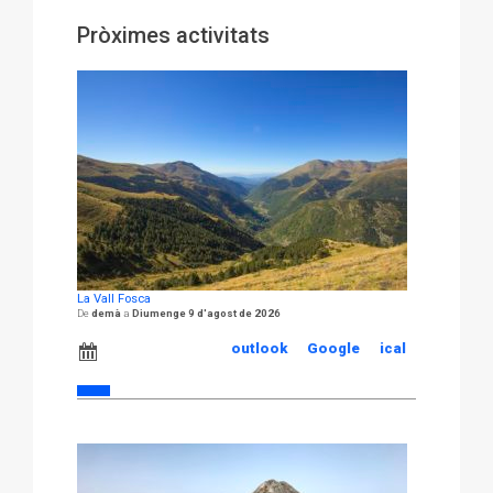
Pròximes activitats
La Vall Fosca
demà
Diumenge 9 d'agost de 2026
outlook
Google
ical