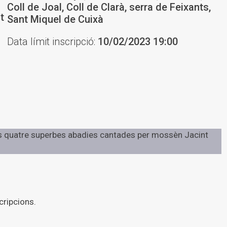
Coll de Joal, Coll de Clarà, serra de Feixants,
t
Sant Miquel de Cuixà
Data límit inscripció:
10/02/2023 19:00
 les quatre superbes abadies cantades per mossèn Jacint
cripcions.