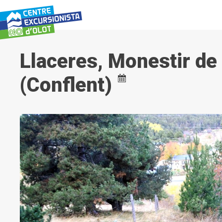
Vés
al
contingut
Llaceres, Monestir de
(Conflent)