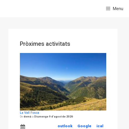
Menu
Pròximes activitats
La Vall Fosca
demà
Diumenge 9 d'agost de 2026
outlook
Google
ical