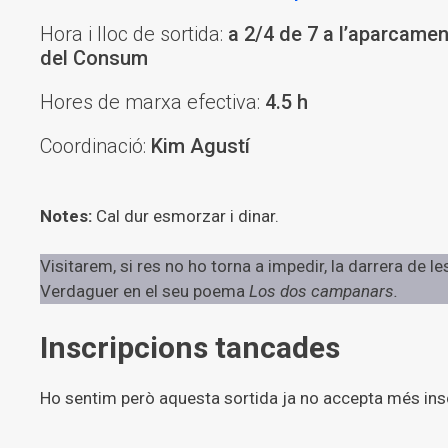
Hora i lloc de sortida:
a 2/4 de 7 a l’aparcamen
del Consum
Hores de marxa efectiva:
4.5 h
Coordinació:
Kim Agustí
Notes:
Cal dur esmorzar i dinar.
Visitarem, si res no ho torna a impedir, la darrera de
Verdaguer en el seu poema
Los dos campanars.
Inscripcions tancades
Ho sentim però aquesta sortida ja no accepta més ins