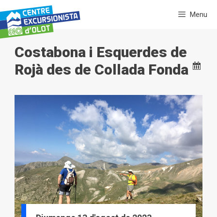
Vés
Menu
al
contingut
Costabona i Esquerdes de
Rojà des de Collada Fonda