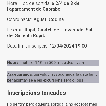
Hora i lloc de sortida:
a 2/4 de 8 de
l’aparcament de Caprabo
Coordinació:
Agustí Codina
Itinerari:
Rupit, Castell de l’Envestida, Salt
del Sallent i Rupit.
Data límit inscripció:
12/04/2024 19:00
Notes:
matinal, 11Km i 500 m de desnivell+.
Assegurança:
qui vulgui assegurança, la data límit
per apuntar-se a les excursions serà dijous.
Inscripcions tancades
Ho sentim però aquesta sortida ja no accepta més