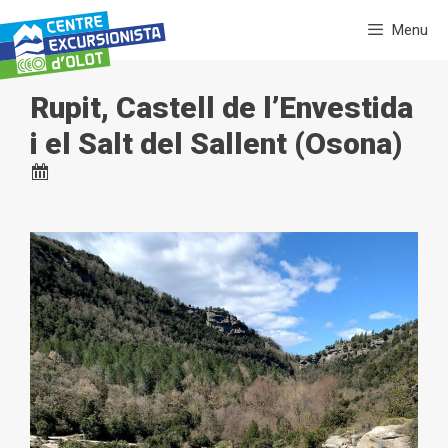
Vés
Menu
al
contingut
Rupit, Castell de l’Envestida
i el Salt del Sallent (Osona)