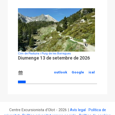
Cim de Pastuira i Puig de les Borregues
Diumenge 13 de setembre de 2026
outlook
Google
ical
Centre Excursionista d'Olot - 2026 |
Avís legal
·
Política de