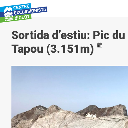
Vés
al
contingut
Sortida d’estiu: Pic d
Tapou (3.151m)