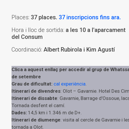
Places:
37 places.
37 inscripcions fins ara.
Hora i lloc de sortida:
a les 10 a l'aparcament
del Consum
Coordinació:
Albert Rubirola i Kim Agustí
Clica a aquest enllaç per accedir al grup de Whatssa
de setembre
Grau de dificultat:
cal experiència
.
Itinerari de divendres
: Olot – Gavarnie. Hotel Des Cim
Itinerari de dissabte
: Gavarnie, Barrage d’Ossoue, lac
Tornada desfent el camí.
Dades:
14,5 km i 1.346 m de D+.
Itinerari de diumenge
: visita al cercle de Gavarnie i 
tornada a Olot.