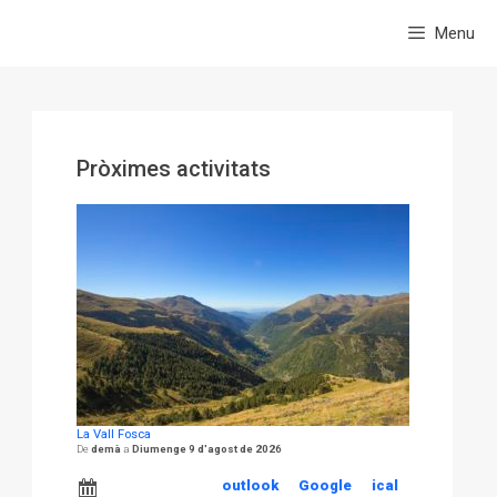
Menu
Pròximes activitats
La Vall Fosca
demà
Diumenge 9 d'agost de 2026
outlook
Google
ical