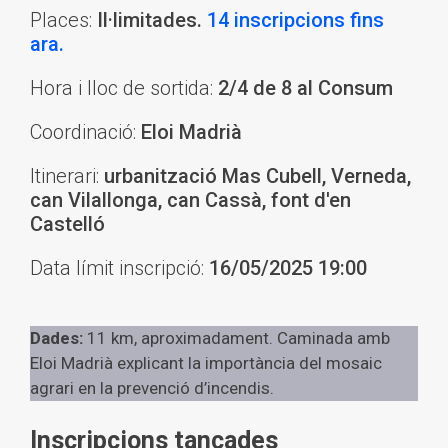
Places:
Il·limitades.
14 inscripcions fins
ara.
Hora i lloc de sortida:
2/4 de 8 al Consum
Coordinació:
Eloi Madrià
Itinerari:
urbanització Mas Cubell, Verneda,
can Vilallonga, can Cassà, font d'en
Castelló
Data límit inscripció:
16/05/2025 19:00
Dades:
11 km, aproximadament. Caminada amb
Eloi Madrià explicant la importància del mosaic
agrari en la prevenció d’incendis.
Inscripcions tancades