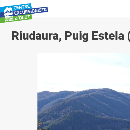
Vés
al
contingut
Riudaura, Puig Estela 