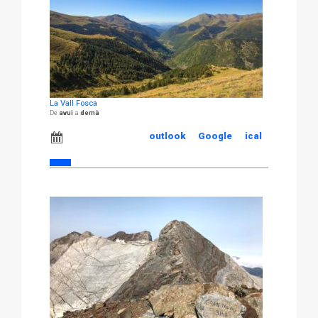
La Vall Fosca
avui
demà
outlook
Google
ical