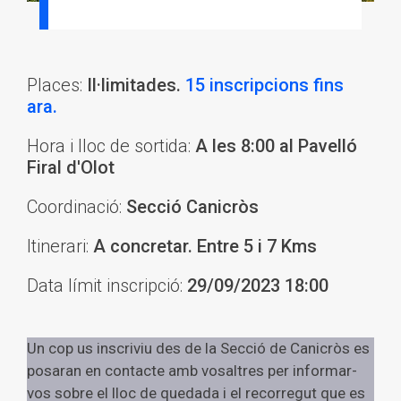
Places:
Il·limitades.
15 inscripcions fins
ara.
Hora i lloc de sortida:
A les 8:00 al Pavelló
Firal d'Olot
Coordinació:
Secció Canicròs
Itinerari:
A concretar. Entre 5 i 7 Kms
Data límit inscripció:
29/09/2023 18:00
Un cop us inscriviu des de la Secció de Canicròs es
posaran en contacte amb vosaltres per informar-
vos sobre el lloc de quedada i el recorregut que es