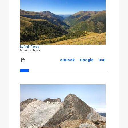
La Vall Fosca
avui
demà
outlook
Google
ical