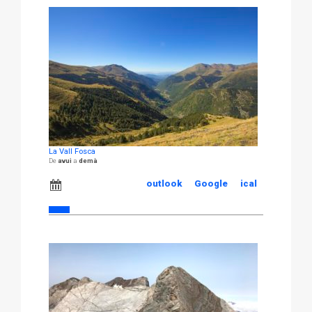
La Vall Fosca
avui
demà
outlook
Google
ical