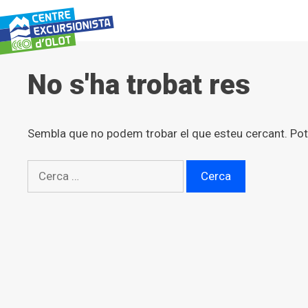
Vés
al
contingut
No s'ha trobat res
Sembla que no podem trobar el que esteu cercant. Pots
Cerca: