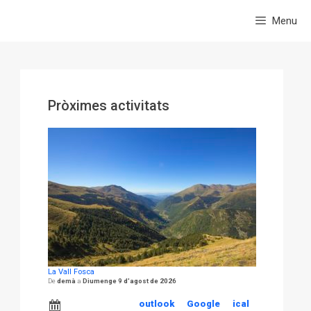
Menu
Pròximes activitats
La Vall Fosca
demà
Diumenge 9 d'agost de 2026
outlook
Google
ical