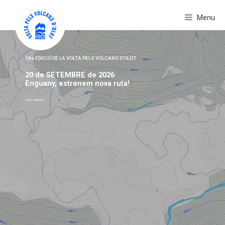
Vés
Menu
al
contingut
18a EDICIÓ DE LA VOLTA PELS VOLCANS D’OLOT
20 de SETEMBRE de 2026
Enguany, estrenem nova ruta!
14 km i 490mD+